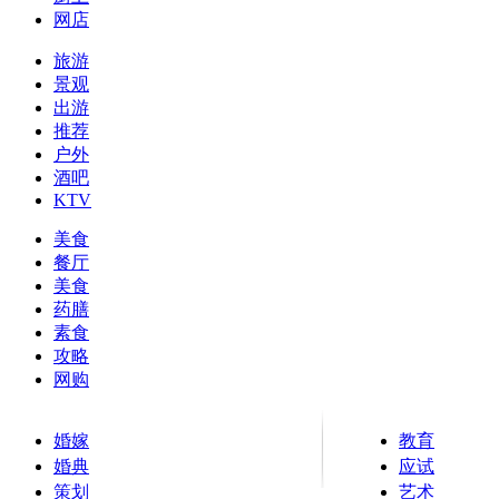
网店
旅游
景观
出游
推荐
户外
酒吧
KTV
美食
餐厅
美食
药膳
素食
攻略
网购
婚嫁
教育
婚典
应试
策划
艺术