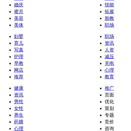
婚庆
技能
蜜月
拓展
美容
胎教
美体
职场
妇婴
职场
育儿
资讯
写真
人资
护理
减压
早教
充电
网店
心理
推荐
教育
健康
推广
资讯
页面
男性
优化
女性
策划
养生
专题
药膳
竞价
心理
咨询