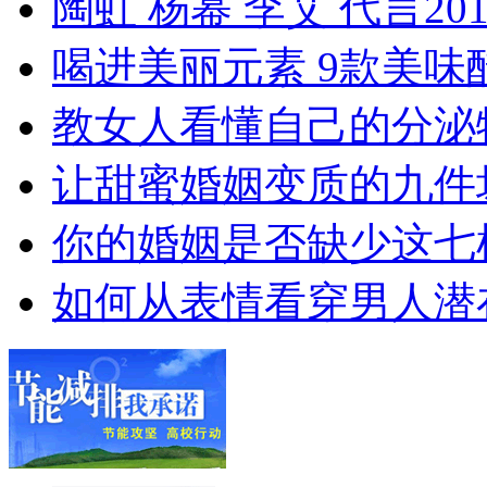
陶虹 杨幂 李艾 代言201
喝进美丽元素 9款美味
教女人看懂自己的分泌
让甜蜜婚姻变质的九件
你的婚姻是否缺少这七
如何从表情看穿男人潜