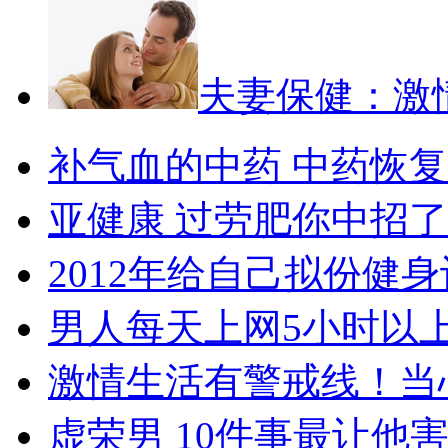
夫妻保健：激
补气血的中药 中药恢
亚健康 过劳肥你中招
2012年给自己拟份健
男人每天上网5小时以
激情生活有警戒线！当
虚荣男 10件事最让他