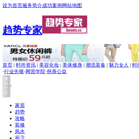
设为首页
服务简介
成功案例
网站地图
趋势专家
首页
|
时尚资讯
|
美容化妆
|
美体修身
|
潮流装备
|
魅力女人
|
时
·
行业先驱
·
网营学院
·
慈善公益
家居
趋势
攻略
装修
风水
厨卫